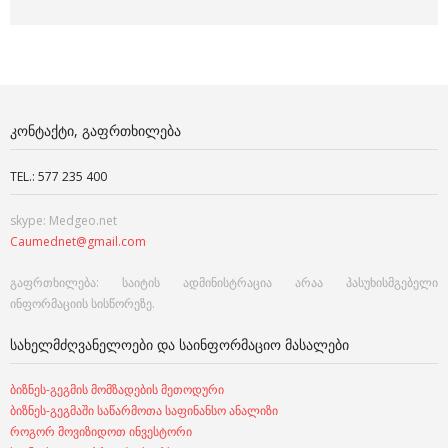
ᲙᲝᲜᲢᲐᲥᲢᲘ, ᲒᲐᲤᲠᲗᲮᲘᲚᲔᲑᲐ
TEL.: 577 235 400
skype: Medgeo.net
Caumednet@gmail.com
გაფრთხილება: საიტის ადმინისტრაცია არაა პასუხისმგებელი
ინფორმაციის სისწორეზე.
ᲡᲐᲮᲔᲚᲛᲫᲦᲕᲐᲜᲔᲚᲝᲔᲑᲘ ᲓᲐ ᲡᲐᲘᲜᲤᲝᲠᲛᲐᲪᲘᲝ ᲛᲐᲡᲐᲚᲔᲑᲘ
ბიზნეს-გეგმის მომზადების მეთოდური
ბიზნეს-გეგმაში საწარმოთა საფინანსო ანალიზი
როგორ მოვიზიდოთ ინვესტორი