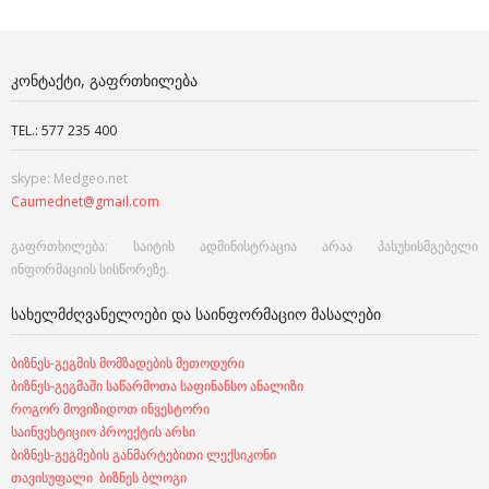
ᲙᲝᲜᲢᲐᲥᲢᲘ, ᲒᲐᲤᲠᲗᲮᲘᲚᲔᲑᲐ
TEL.: 577 235 400
skype: Medgeo.net
Caumednet@gmail.com
გაფრთხილება: საიტის ადმინისტრაცია არაა პასუხისმგებელი
ინფორმაციის სისწორეზე.
ᲡᲐᲮᲔᲚᲛᲫᲦᲕᲐᲜᲔᲚᲝᲔᲑᲘ ᲓᲐ ᲡᲐᲘᲜᲤᲝᲠᲛᲐᲪᲘᲝ ᲛᲐᲡᲐᲚᲔᲑᲘ
ბიზნეს-გეგმის მომზადების მეთოდური
ბიზნეს-გეგმაში საწარმოთა საფინანსო ანალიზი
როგორ მოვიზიდოთ ინვესტორი
საინვესტიციო პროექტის არსი
ბიზნეს-გეგმების განმარტებითი ლექსიკონი
თავისუფალი ბიზნეს ბლოგი