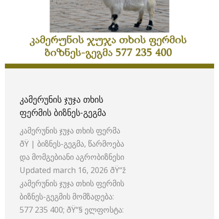
ᲙᲐᲛᲔᲠᲣᲜᲘᲡ ᲯᲣᲯᲐ ᲗᲮᲘᲡ
ᲤᲔᲠᲛᲘᲡ ᲑᲘᲖᲜᲔᲡ-ᲒᲔᲒᲛᲐ
კამერუნის ჯუჯა თხის ფერმა
ðŸ | ბიზნეს-გეგმა, წარმოება
და მომგებიანი აგრობიზნესი
Updated march 16, 2026 ðŸ“ž
კამერუნის ჯუჯა თხის ფერმის
ბიზნეს-გეგმის მომზადება:
577 235 400; ðŸ“§ ელფოსტა: