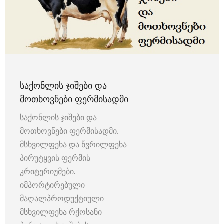
ᲡᲐᲥᲝᲜᲚᲘᲡ ᲯᲘᲨᲔᲑᲘ ᲓᲐ
ᲛᲝᲗᲮᲝᲕᲜᲔᲑᲘ ᲤᲔᲠᲛᲘᲡᲐᲓᲛᲘ
საქონლის ჯიშები და
მოთხოვნები ფერმისადმი.
მსხვილფეხა და წვრილფეხა
პირუტყვის ფერმის
კრიტერიუმები.
იმპორტირებული
მაღალპროდუქტიული
მსხვილფეხა რქოსანი