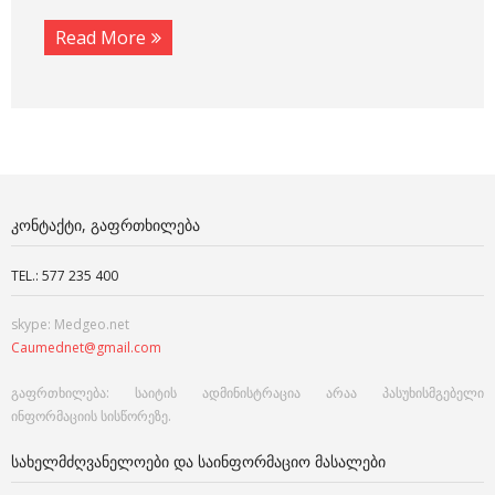
Read More
ᲙᲝᲜᲢᲐᲥᲢᲘ, ᲒᲐᲤᲠᲗᲮᲘᲚᲔᲑᲐ
TEL.: 577 235 400
skype: Medgeo.net
Caumednet@gmail.com
გაფრთხილება: საიტის ადმინისტრაცია არაა პასუხისმგებელი
ინფორმაციის სისწორეზე.
ᲡᲐᲮᲔᲚᲛᲫᲦᲕᲐᲜᲔᲚᲝᲔᲑᲘ ᲓᲐ ᲡᲐᲘᲜᲤᲝᲠᲛᲐᲪᲘᲝ ᲛᲐᲡᲐᲚᲔᲑᲘ