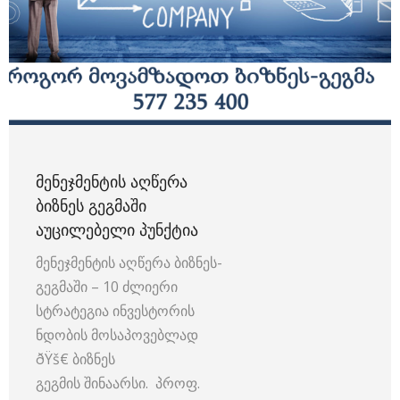
ᲛᲔᲜᲔᲯᲛᲔᲜᲢᲘᲡ ᲐᲦᲬᲔᲠᲐ
ᲑᲘᲖᲜᲔᲡ ᲒᲔᲒᲛᲐᲨᲘ
ᲐᲣᲪᲘᲚᲔᲑᲔᲚᲘ ᲞᲣᲜᲥᲢᲘᲐ
მენეჯმენტის აღწერა ბიზნეს-
გეგმაში – 10 ძლიერი
სტრატეგია ინვესტორის
ნდობის მოსაპოვებლად
ðŸš€ ბიზნეს
გეგმის შინაარსი. პროფ.