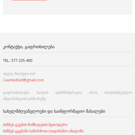
ᲙᲝᲜᲢᲐᲥᲢᲘ, ᲒᲐᲤᲠᲗᲮᲘᲚᲔᲑᲐ
TEL.: 577 235 400
skype: Medgeo.net
Caumednet@gmail.com
გაფრთხილება: საიტის ადმინისტრაცია არაა პასუხისმგებელი
ინფორმაციის სისწორეზე.
ᲡᲐᲮᲔᲚᲛᲫᲦᲕᲐᲜᲔᲚᲝᲔᲑᲘ ᲓᲐ ᲡᲐᲘᲜᲤᲝᲠᲛᲐᲪᲘᲝ ᲛᲐᲡᲐᲚᲔᲑᲘ
ბიზნეს-გეგმის მომზადების მეთოდური
ბიზნეს-გეგმაში საწარმოთა საფინანსო ანალიზი