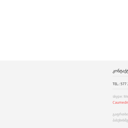
ᲙᲝᲜᲢᲐᲥ
TEL.: 577
skype: M
Caumedn
გაფრთხი
პასუხისმ