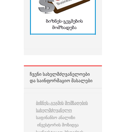
ᲩᲕᲔᲜᲘ ᲡᲐᲮᲔᲚᲛᲫᲦᲕᲐᲜᲔᲚᲝᲔᲑᲘ
ᲓᲐ ᲡᲐᲘᲜᲤᲝᲠᲛᲐᲪᲘᲝ ᲛᲐᲡᲐᲚᲔᲑᲘ
ბიზნეს
–
გეგმის
მომზადების
სახელმძღვანელო
საფინანსო ანალიზი
ინვესტორის მოზიდვა