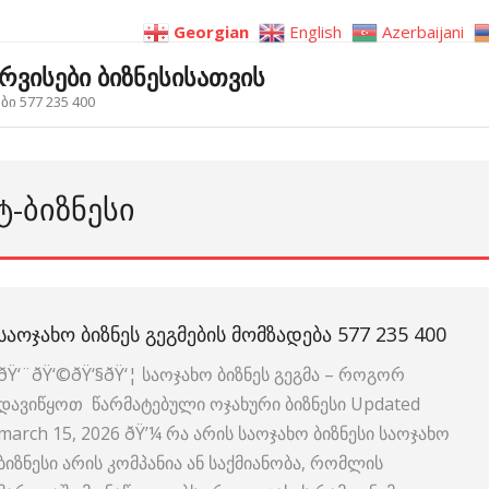
Georgian
English
Azerbaijani
ერვისები ბიზნესისათვის
ი 577 235 400
Ტ-ᲑᲘᲖᲜᲔᲡᲘ
ᲡᲐᲝᲯᲐᲮᲝ ᲑᲘᲖᲜᲔᲡ ᲒᲔᲒᲛᲔᲑᲘᲡ ᲛᲝᲛᲖᲐᲓᲔᲑᲐ 577 235 400
ðŸ‘¨‍ðŸ‘©‍ðŸ‘§‍ðŸ‘¦ საოჯახო ბიზნეს გეგმა – როგორ
დავიწყოთ წარმატებული ოჯახური ბიზნესი Updated
march 15, 2026 ðŸ’¼ რა არის საოჯახო ბიზნესი საოჯახო
ბიზნესი არის კომპანია ან საქმიანობა, რომლის