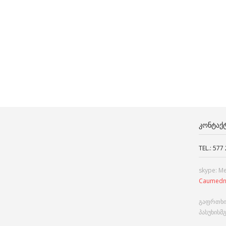
ᲙᲝᲜᲢᲐᲥ
TEL.: 577
skype: M
Caumedn
გაფრთხი
პასუხისმ