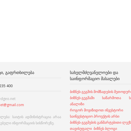
ᲢᲘ, ᲒᲐᲤᲠᲗᲮᲘᲚᲔᲑᲐ
ᲡᲐᲮᲔᲚᲛᲫᲦᲕᲐᲜᲔᲚᲝᲔᲑᲘ ᲓᲐ
ᲡᲐᲘᲜᲤᲝᲠᲛᲐᲪᲘᲝ ᲛᲐᲡᲐᲚᲔᲑᲘ
 235 400
ბიზნეს-გეგმის მომზადების მეთოდურ
ბიზნეს-გეგმაში საწარმოთა სა
edgeo.net
ანალიზი
et@gmail.com
როგორ მოვიზიდოთ ინვესტორი
საინვესტიციო პროექტის არსი
ლება: საიტის ადმინისტრაცია არაა
ბიზნეს-გეგმების განმარტებითი ლექ
გებელი ინფორმაციის სისწორეზე.
თავისუფალი ბიზნეს ბლოგი