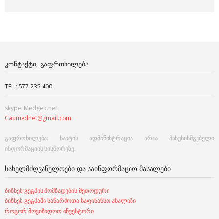
ᲙᲝᲜᲢᲐᲥᲢᲘ, ᲒᲐᲤᲠᲗᲮᲘᲚᲔᲑᲐ
TEL.: 577 235 400
skype: Medgeo.net
Caumednet@gmail.com
გაფრთხილება: საიტის ადმინისტრაცია არაა პასუხისმგებელი
ინფორმაციის სისწორეზე.
ᲡᲐᲮᲔᲚᲛᲫᲦᲕᲐᲜᲔᲚᲝᲔᲑᲘ ᲓᲐ ᲡᲐᲘᲜᲤᲝᲠᲛᲐᲪᲘᲝ ᲛᲐᲡᲐᲚᲔᲑᲘ
ბიზნეს-გეგმის მომზადების მეთოდური
ბიზნეს-გეგმაში საწარმოთა საფინანსო ანალიზი
როგორ მოვიზიდოთ ინვესტორი