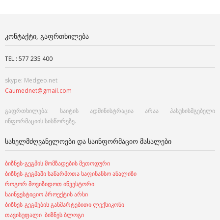
ᲙᲝᲜᲢᲐᲥᲢᲘ, ᲒᲐᲤᲠᲗᲮᲘᲚᲔᲑᲐ
TEL.: 577 235 400
skype: Medgeo.net
Caumednet@gmail.com
გაფრთხილება: საიტის ადმინისტრაცია არაა პასუხისმგებელი
ინფორმაციის სისწორეზე.
ᲡᲐᲮᲔᲚᲛᲫᲦᲕᲐᲜᲔᲚᲝᲔᲑᲘ ᲓᲐ ᲡᲐᲘᲜᲤᲝᲠᲛᲐᲪᲘᲝ ᲛᲐᲡᲐᲚᲔᲑᲘ
ბიზნეს-გეგმის მომზადების მეთოდური
ბიზნეს-გეგმაში საწარმოთა საფინანსო ანალიზი
როგორ მოვიზიდოთ ინვესტორი
საინვესტიციო პროექტის არსი
ბიზნეს-გეგმების განმარტებითი ლექსიკონი
თავისუფალი ბიზნეს ბლოგი