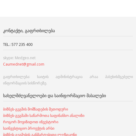
ᲙᲝᲜᲢᲐᲥᲢᲘ, ᲒᲐᲤᲠᲗᲮᲘᲚᲔᲑᲐ
TEL.: 577 235 400
skype: Medgeo.net
Caumednet@gmail.com
გაფრთხილება: საიტის ადმინისტრაცია არაა პასუხისმგებელი
ინფორმაციის სისწორეზე.
ᲡᲐᲮᲔᲚᲛᲫᲦᲕᲐᲜᲔᲚᲝᲔᲑᲘ ᲓᲐ ᲡᲐᲘᲜᲤᲝᲠᲛᲐᲪᲘᲝ ᲛᲐᲡᲐᲚᲔᲑᲘ
ბიზნეს-გეგმის მომზადების მეთოდური
ბიზნეს-გეგმაში საწარმოთა საფინანსო ანალიზი
როგორ მოვიზიდოთ ინვესტორი
საინვესტიციო პროექტის არსი
ბიზნეს-გეგმების განმარტებითი ლექსიკონი