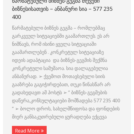
ᲬᲐᲠᲛᲐᲢᲔᲑᲣᲚᲘ ᲑᲘᲖᲜᲔᲡ-ᲒᲔᲒᲛᲐ ᲗᲥᲕᲔᲜᲘ
ᲑᲘᲖᲜᲔᲡᲘᲡᲐᲗᲕᲘᲡ – ᲐᲜᲑᲐᲜᲣᲠᲘ ᲡᲘᲐ – 577 235
400
წარმატებული ბიზნეს გეგმა – რომლებმაც
გარკვეულ სიტუაციებში გაამართლეს. ეს არ
ნიშნავს, რომ ისინი ყველა სიტუაციაში
გაამართლებენ . კონკრეტულ სიტუაციაზე
იდეის ადაპტაცია და ბიზნეს-გეგმის შექმნა
კონკრეტული სამუშაოა. სია დალაგებულია
ანბანურად. ➢ ქვემოთ მოთავსებული სიის
გააზრება გაგიჭირდებათ, თუკი წინასწარ არ
გადახედავთ ამ პოსტს ➢ ” ბიზნეს-გეგმების
დაწერა,კონსულტაციები მომზადება 577 235 400
“ ➢ ბოლო დროს, სახელმწიფოსა და ფონდების
მიერ განსაკუთრებული ყურადღება ექცევა
Read More