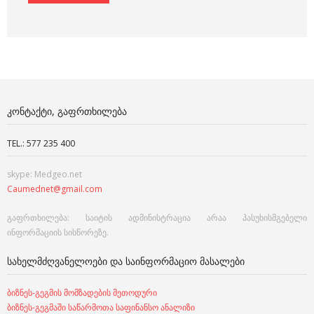
ᲙᲝᲜᲢᲐᲥᲢᲘ, ᲒᲐᲤᲠᲗᲮᲘᲚᲔᲑᲐ
TEL.: 577 235 400
skype: Medgeo.net
Caumednet@gmail.com
გაფრთხილება: საიტის ადმინისტრაცია არაა პასუხისმგებელი
ინფორმაციის სისწორეზე.
ᲡᲐᲮᲔᲚᲛᲫᲦᲕᲐᲜᲔᲚᲝᲔᲑᲘ ᲓᲐ ᲡᲐᲘᲜᲤᲝᲠᲛᲐᲪᲘᲝ ᲛᲐᲡᲐᲚᲔᲑᲘ
ბიზნეს-გეგმის მომზადების მეთოდური
ბიზნეს-გეგმაში საწარმოთა საფინანსო ანალიზი