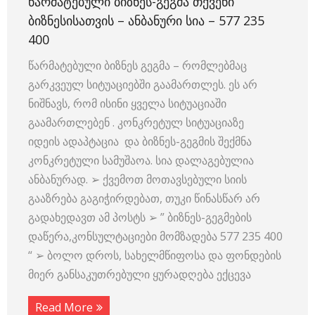
ᲬᲐᲠᲛᲐᲢᲔᲑᲣᲚᲘ ᲑᲘᲖᲜᲔᲡ-ᲒᲔᲒᲛᲐ ᲗᲥᲕᲔᲜᲘ
ᲑᲘᲖᲜᲔᲡᲘᲡᲐᲗᲕᲘᲡ – ᲐᲜᲑᲐᲜᲣᲠᲘ ᲡᲘᲐ – 577 235
400
წარმატებული ბიზნეს გეგმა – რომლებმაც
გარკვეულ სიტუაციებში გაამართლეს. ეს არ
ნიშნავს, რომ ისინი ყველა სიტუაციაში
გაამართლებენ . კონკრეტულ სიტუაციაზე
იდეის ადაპტაცია და ბიზნეს-გეგმის შექმნა
კონკრეტული სამუშაოა. სია დალაგებულია
ანბანურად. ➢ ქვემოთ მოთავსებული სიის
გააზრება გაგიჭირდებათ, თუკი წინასწარ არ
გადახედავთ ამ პოსტს ➢ ” ბიზნეს-გეგმების
დაწერა,კონსულტაციები მომზადება 577 235 400
“ ➢ ბოლო დროს, სახელმწიფოსა და ფონდების
მიერ განსაკუთრებული ყურადღება ექცევა
Read More