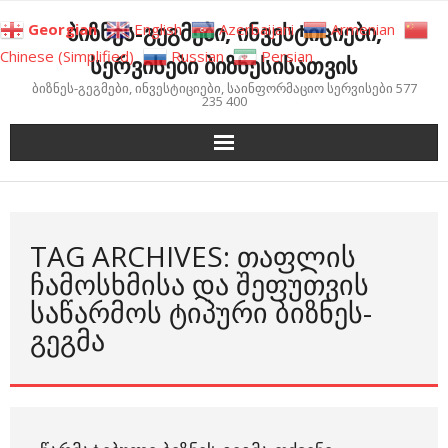
Skip
ბიზნეს-გეგმები, ინვესტიციები,
Georgian
English
Azerbaijani
Armenian
to
Chinese (Simplified)
Russian
Persian
სერვისები ბიზნესისათვის
content
ბიზნეს-გეგმები, ინვესტიციები, საინფორმაციო სერვისები 577
235 400
TAG ARCHIVES: ᲗᲐᲤᲚᲘᲡ
ᲩᲐᲛᲝᲡᲮᲛᲘᲡᲐ ᲓᲐ ᲨᲔᲤᲣᲗᲕᲘᲡ
ᲡᲐᲬᲐᲠᲛᲝᲡ ᲢᲘᲞᲣᲠᲘ ᲑᲘᲖᲜᲔᲡ-
ᲒᲔᲒᲛᲐ