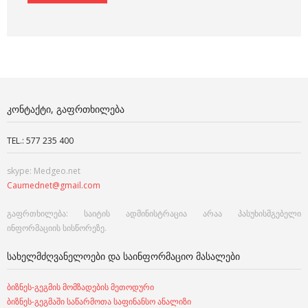
ᲙᲝᲜᲢᲐᲥᲢᲘ, ᲒᲐᲤᲠᲗᲮᲘᲚᲔᲑᲐ
TEL.: 577 235 400
skype: Medgeo.net
Caumednet@gmail.com
გაფრთხილება: საიტის ადმინისტრაცია არაა პასუხისმგებელი
ინფორმაციის სისწორეზე.
ᲡᲐᲮᲔᲚᲛᲫᲦᲕᲐᲜᲔᲚᲝᲔᲑᲘ ᲓᲐ ᲡᲐᲘᲜᲤᲝᲠᲛᲐᲪᲘᲝ ᲛᲐᲡᲐᲚᲔᲑᲘ
ბიზნეს-გეგმის მომზადების მეთოდური
ბიზნეს-გეგმაში საწარმოთა საფინანსო ანალიზი