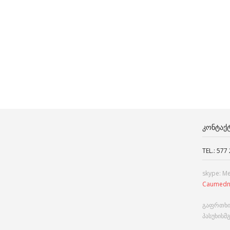
ᲙᲝᲜᲢᲐᲥ
TEL.: 577
skype: M
Caumedn
გაფრთხი
პასუხისმ