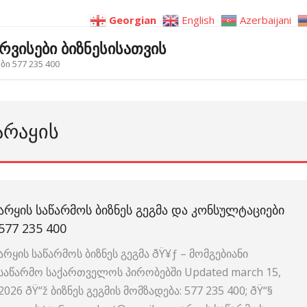
Georgian
English
Azerbaijani
ერვისები ბიზნესისათვის
ი 577 235 400
ᲐᲠᲐᲧᲘᲡ
ᲐᲠᲧᲘᲡ ᲡᲐᲬᲐᲠᲛᲝᲡ ᲑᲘᲖᲜᲔᲡ ᲒᲔᲒᲛᲐ ᲓᲐ ᲙᲝᲜᲡᲣᲚᲢᲐᲪᲘᲔᲑᲘ
577 235 400
არყის საწარმოს ბიზნეს გეგმა ðŸ¥ƒ – მომგებიანი
საწარმო საქართველოს პირობებში Updated march 15,
2026 ðŸ“ž ბიზნეს გეგმის მომზადება: 577 235 400; ðŸ“§