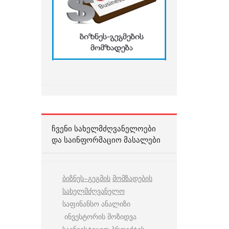
ᲩᲕᲔᲜᲘ ᲡᲐᲮᲔᲚᲛᲫᲦᲕᲐᲜᲔᲚᲝᲔᲑᲘ
ᲓᲐ ᲡᲐᲘᲜᲤᲝᲠᲛᲐᲪᲘᲝ ᲛᲐᲡᲐᲚᲔᲑᲘ
ბიზნეს
–
გეგმის
მომზადების
სახელმძღვანელო
საფინანსო ანალიზი
ინვესტორის მოზიდვა