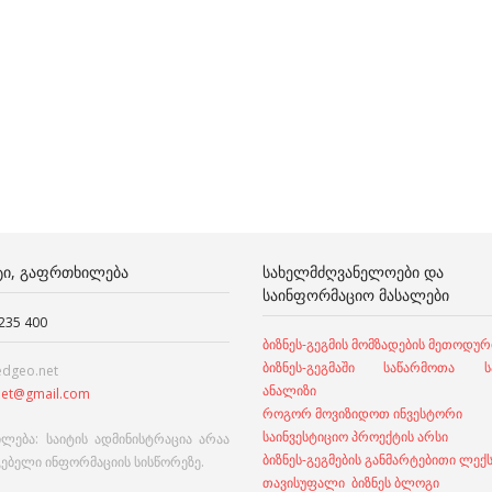
ᲢᲘ, ᲒᲐᲤᲠᲗᲮᲘᲚᲔᲑᲐ
ᲡᲐᲮᲔᲚᲛᲫᲦᲕᲐᲜᲔᲚᲝᲔᲑᲘ ᲓᲐ
ᲡᲐᲘᲜᲤᲝᲠᲛᲐᲪᲘᲝ ᲛᲐᲡᲐᲚᲔᲑᲘ
 235 400
ბიზნეს-გეგმის მომზადების მეთოდურ
ბიზნეს-გეგმაში საწარმოთა სა
edgeo.net
ანალიზი
et@gmail.com
როგორ მოვიზიდოთ ინვესტორი
საინვესტიციო პროექტის არსი
ლება: საიტის ადმინისტრაცია არაა
ბიზნეს-გეგმების განმარტებითი ლექ
გებელი ინფორმაციის სისწორეზე.
თავისუფალი ბიზნეს ბლოგი