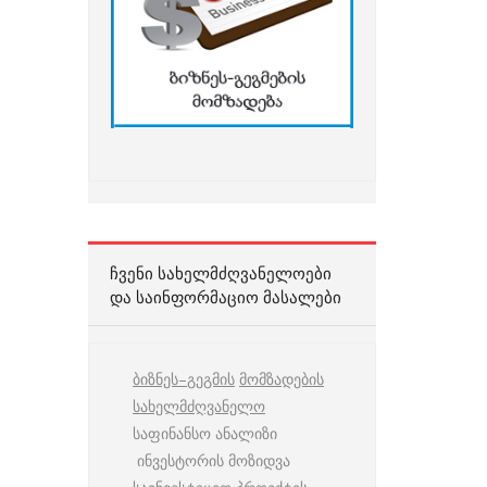
ᲩᲕᲔᲜᲘ ᲡᲐᲮᲔᲚᲛᲫᲦᲕᲐᲜᲔᲚᲝᲔᲑᲘ
ᲓᲐ ᲡᲐᲘᲜᲤᲝᲠᲛᲐᲪᲘᲝ ᲛᲐᲡᲐᲚᲔᲑᲘ
ბიზნეს
–
გეგმის
მომზადების
სახელმძღვანელო
საფინანსო ანალიზი
ინვესტორის მოზიდვა