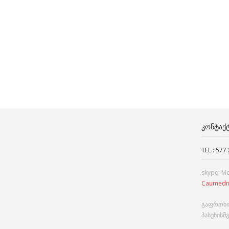
ᲙᲝᲜᲢᲐᲥ
TEL.: 577
skype: M
Caumedn
გაფრთხი
პასუხისმ