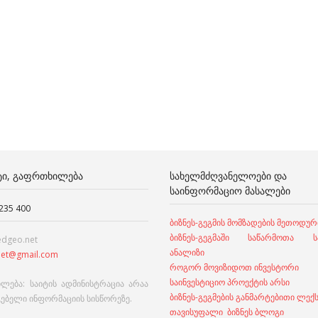
ᲢᲘ, ᲒᲐᲤᲠᲗᲮᲘᲚᲔᲑᲐ
ᲡᲐᲮᲔᲚᲛᲫᲦᲕᲐᲜᲔᲚᲝᲔᲑᲘ ᲓᲐ
ᲡᲐᲘᲜᲤᲝᲠᲛᲐᲪᲘᲝ ᲛᲐᲡᲐᲚᲔᲑᲘ
 235 400
ბიზნეს-გეგმის მომზადების მეთოდურ
ბიზნეს-გეგმაში საწარმოთა სა
edgeo.net
ანალიზი
et@gmail.com
როგორ მოვიზიდოთ ინვესტორი
საინვესტიციო პროექტის არსი
ლება: საიტის ადმინისტრაცია არაა
ბიზნეს-გეგმების განმარტებითი ლექ
გებელი ინფორმაციის სისწორეზე.
თავისუფალი ბიზნეს ბლოგი