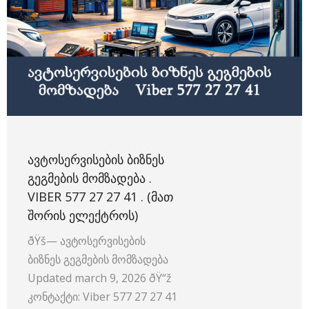
ᲐᲕᲢᲝᲡᲔᲠᲕᲘᲡᲔᲑᲘᲡ ᲑᲘᲖᲜᲔᲡ
ᲒᲔᲒᲛᲔᲑᲘᲡ ᲛᲝᲛᲖᲐᲓᲔᲑᲐ .
VIBER 577 27 27 41 . (ᲛᲐᲗ
ᲨᲝᲠᲘᲡ ᲔᲚᲔᲥᲢᲠᲝᲡ)
ðŸš— ავტოსერვისების
ბიზნეს გეგმების მომზადება
Updated march 9, 2026 ðŸ“ž
კონტაქტი: Viber 577 27 27 41