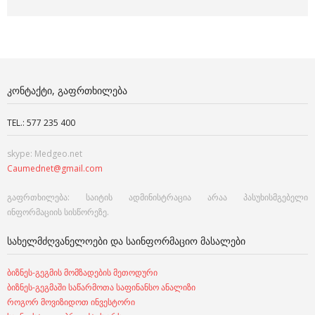
ᲙᲝᲜᲢᲐᲥᲢᲘ, ᲒᲐᲤᲠᲗᲮᲘᲚᲔᲑᲐ
TEL.: 577 235 400
skype: Medgeo.net
Caumednet@gmail.com
გაფრთხილება: საიტის ადმინისტრაცია არაა პასუხისმგებელი
ინფორმაციის სისწორეზე.
ᲡᲐᲮᲔᲚᲛᲫᲦᲕᲐᲜᲔᲚᲝᲔᲑᲘ ᲓᲐ ᲡᲐᲘᲜᲤᲝᲠᲛᲐᲪᲘᲝ ᲛᲐᲡᲐᲚᲔᲑᲘ
ბიზნეს-გეგმის მომზადების მეთოდური
ბიზნეს-გეგმაში საწარმოთა საფინანსო ანალიზი
როგორ მოვიზიდოთ ინვესტორი