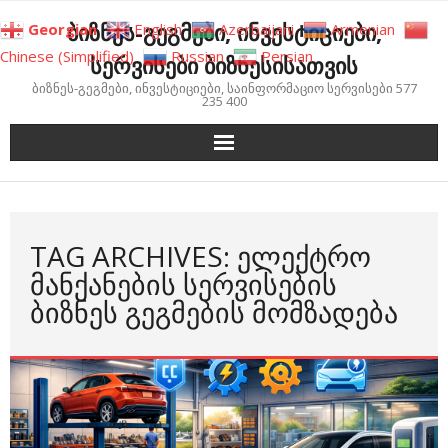
Skip
ბიზნეს-გეგმები, ინვესტიციები,
Georgian
English
Azerbaijani
Armenian
to
Chinese (Simplified)
Russian
Persian
სერვისები ბიზნესისათვის
content
ბიზნეს-გეგმები, ინვესტიციები, საინფორმაციო სერვისები 577
235 400
TAG ARCHIVES: ᲔᲚᲔᲥᲢᲠᲝ
ᲛᲐᲜᲥᲐᲜᲔᲑᲘᲡ ᲡᲔᲠᲕᲘᲡᲔᲑᲘᲡ
ᲑᲘᲖᲜᲔᲡ ᲒᲔᲒᲛᲔᲑᲘᲡ ᲛᲝᲛᲖᲐᲓᲔᲑᲐ