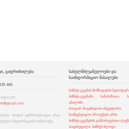
ᲢᲘ, ᲒᲐᲤᲠᲗᲮᲘᲚᲔᲑᲐ
ᲡᲐᲮᲔᲚᲛᲫᲦᲕᲐᲜᲔᲚᲝᲔᲑᲘ ᲓᲐ
ᲡᲐᲘᲜᲤᲝᲠᲛᲐᲪᲘᲝ ᲛᲐᲡᲐᲚᲔᲑᲘ
 235 400
ბიზნეს-გეგმის მომზადების მეთოდურ
ბიზნეს-გეგმაში საწარმოთა სა
edgeo.net
ანალიზი
et@gmail.com
როგორ მოვიზიდოთ ინვესტორი
საინვესტიციო პროექტის არსი
ლება: საიტის ადმინისტრაცია არაა
ბიზნეს-გეგმების განმარტებითი ლექ
გებელი ინფორმაციის სისწორეზე.
თავისუფალი ბიზნეს ბლოგი