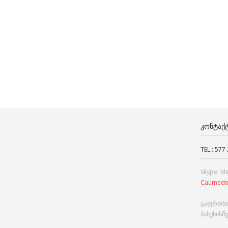
ᲙᲝᲜᲢᲐᲥ
TEL.: 577
skype: M
Caumedn
გაფრთხი
პასუხისმ