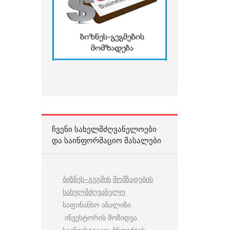
ᲩᲕᲔᲜᲘ ᲡᲐᲮᲔᲚᲛᲫᲦᲕᲐᲜᲔᲚᲝᲔᲑᲘ
ᲓᲐ ᲡᲐᲘᲜᲤᲝᲠᲛᲐᲪᲘᲝ ᲛᲐᲡᲐᲚᲔᲑᲘ
ბიზნეს
–
გეგმის
მომზადების
სახელმძღვანელო
საფინანსო ანალიზი
ინვესტორის მოზიდვა