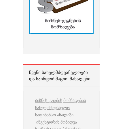
ᲩᲕᲔᲜᲘ ᲡᲐᲮᲔᲚᲛᲫᲦᲕᲐᲜᲔᲚᲝᲔᲑᲘ
ᲓᲐ ᲡᲐᲘᲜᲤᲝᲠᲛᲐᲪᲘᲝ ᲛᲐᲡᲐᲚᲔᲑᲘ
ბიზნეს
–
გეგმის
მომზადების
სახელმძღვანელო
საფინანსო ანალიზი
ინვესტორის მოზიდვა