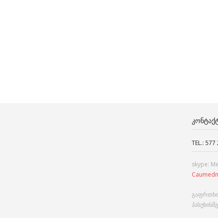
ᲙᲝᲜᲢᲐᲥ
TEL.: 577
skype: M
Caumedn
გაფრთხი
პასუხისმ