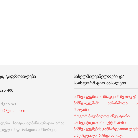
ᲢᲘ, ᲒᲐᲤᲠᲗᲮᲘᲚᲔᲑᲐ
ᲡᲐᲮᲔᲚᲛᲫᲦᲕᲐᲜᲔᲚᲝᲔᲑᲘ ᲓᲐ
ᲡᲐᲘᲜᲤᲝᲠᲛᲐᲪᲘᲝ ᲛᲐᲡᲐᲚᲔᲑᲘ
 235 400
ბიზნეს-გეგმის მომზადების მეთოდურ
ბიზნეს-გეგმაში საწარმოთა სა
edgeo.net
ანალიზი
et@gmail.com
როგორ მოვიზიდოთ ინვესტორი
საინვესტიციო პროექტის არსი
ლება: საიტის ადმინისტრაცია არაა
ბიზნეს-გეგმების განმარტებითი ლექ
გებელი ინფორმაციის სისწორეზე.
თავისუფალი ბიზნეს ბლოგი