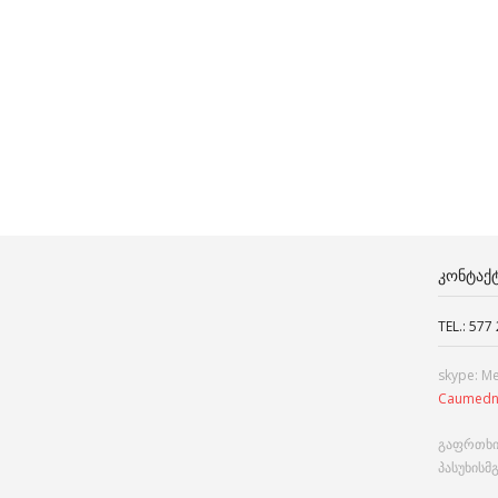
ᲙᲝᲜᲢᲐᲥ
TEL.: 577
skype: M
Caumedn
გაფრთხი
პასუხისმ