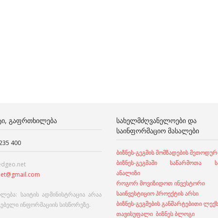
ᲢᲘ, ᲒᲐᲤᲠᲗᲮᲘᲚᲔᲑᲐ
ᲡᲐᲮᲔᲚᲛᲫᲦᲕᲐᲜᲔᲚᲝᲔᲑᲘ ᲓᲐ
ᲡᲐᲘᲜᲤᲝᲠᲛᲐᲪᲘᲝ ᲛᲐᲡᲐᲚᲔᲑᲘ
 235 400
ბიზნეს-გეგმის მომზადების მეთოდურ
ბიზნეს-გეგმაში საწარმოთა სა
edgeo.net
ანალიზი
et@gmail.com
როგორ მოვიზიდოთ ინვესტორი
საინვესტიციო პროექტის არსი
ლება: საიტის ადმინისტრაცია არაა
ბიზნეს-გეგმების განმარტებითი ლექ
გებელი ინფორმაციის სისწორეზე.
თავისუფალი ბიზნეს ბლოგი