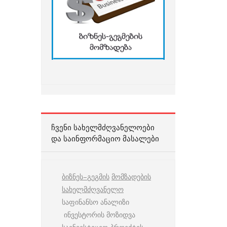
ᲩᲕᲔᲜᲘ ᲡᲐᲮᲔᲚᲛᲫᲦᲕᲐᲜᲔᲚᲝᲔᲑᲘ
ᲓᲐ ᲡᲐᲘᲜᲤᲝᲠᲛᲐᲪᲘᲝ ᲛᲐᲡᲐᲚᲔᲑᲘ
ბიზნეს
–
გეგმის
მომზადების
სახელმძღვანელო
საფინანსო ანალიზი
ინვესტორის მოზიდვა