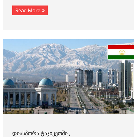
Read More
ᲓᲘᲐᲡᲞᲝᲠᲐ ᲢᲐᲯᲘᲙᲔᲗᲨᲘ ,