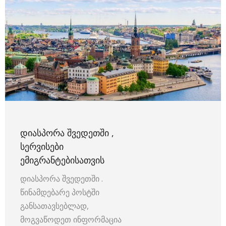
ᲓᲘᲐᲡᲞᲝᲠᲐ ᲨᲕᲔᲓᲔᲗᲨᲘ ,
ᲡᲔᲠᲕᲘᲡᲔᲑᲘ
ᲔᲛᲘᲒᲠᲐᲜᲢᲔᲑᲘᲡᲐᲗᲕᲘᲡ
დიასპორა შვედეთში .
წინამდებარე პოსტში
განსათავსებლად,
მოგვაწოდეთ ინფორმაცია