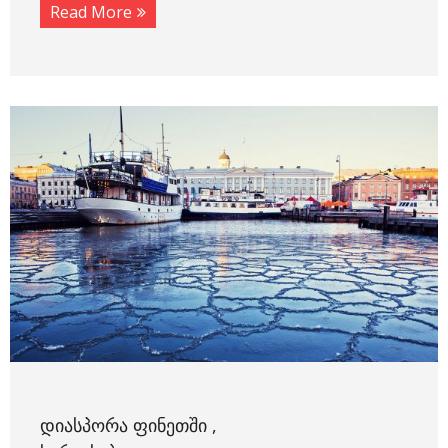
Read More
ᲓᲘᲐᲡᲞᲝᲠᲐ ᲤᲘᲜᲔᲗᲨᲘ ,