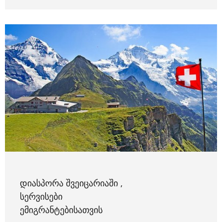
ᲓᲘᲐᲡᲞᲝᲠᲐ ᲨᲕᲔᲘᲪᲐᲠᲘᲐᲨᲘ ,
ᲡᲔᲠᲕᲘᲡᲔᲑᲘ
ᲔᲛᲘᲒᲠᲐᲜᲢᲔᲑᲘᲡᲐᲗᲕᲘᲡ