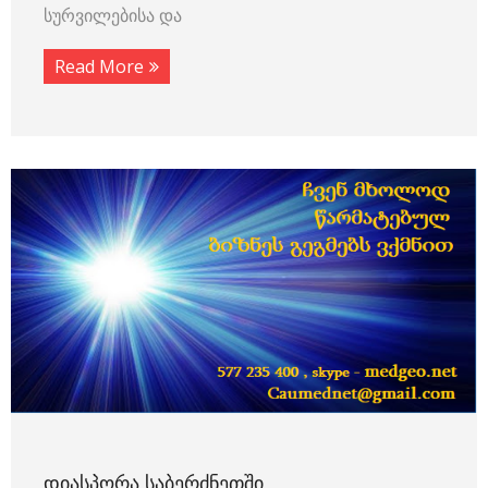
სურვილებისა და
Read More
ᲓᲘᲐᲡᲞᲝᲠᲐ ᲡᲐᲑᲔᲠᲫᲜᲔᲗᲨᲘ ,