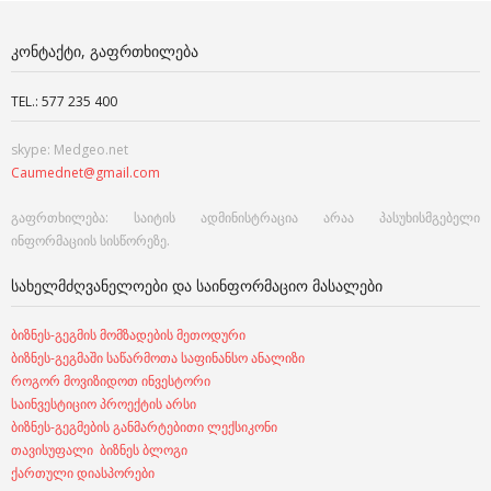
ᲙᲝᲜᲢᲐᲥᲢᲘ, ᲒᲐᲤᲠᲗᲮᲘᲚᲔᲑᲐ
TEL.: 577 235 400
skype: Medgeo.net
Caumednet@gmail.com
გაფრთხილება: საიტის ადმინისტრაცია არაა პასუხისმგებელი
ინფორმაციის სისწორეზე.
ᲡᲐᲮᲔᲚᲛᲫᲦᲕᲐᲜᲔᲚᲝᲔᲑᲘ ᲓᲐ ᲡᲐᲘᲜᲤᲝᲠᲛᲐᲪᲘᲝ ᲛᲐᲡᲐᲚᲔᲑᲘ
ბიზნეს-გეგმის მომზადების მეთოდური
ბიზნეს-გეგმაში საწარმოთა საფინანსო ანალიზი
როგორ მოვიზიდოთ ინვესტორი
საინვესტიციო პროექტის არსი
ბიზნეს-გეგმების განმარტებითი ლექსიკონი
თავისუფალი ბიზნეს ბლოგი
ქართული დიასპორები