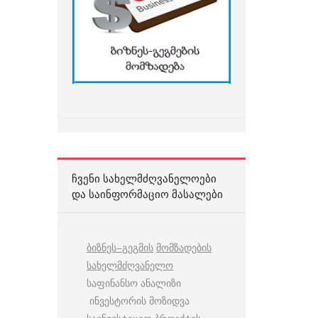
ᲩᲕᲔᲜᲘ ᲡᲐᲮᲔᲚᲛᲫᲦᲕᲐᲜᲔᲚᲝᲔᲑᲘ
ᲓᲐ ᲡᲐᲘᲜᲤᲝᲠᲛᲐᲪᲘᲝ ᲛᲐᲡᲐᲚᲔᲑᲘ
ბიზნეს
–
გეგმის
მომზადების
სახელმძღვანელო
საფინანსო ანალიზი
ინვესტორის მოზიდვა