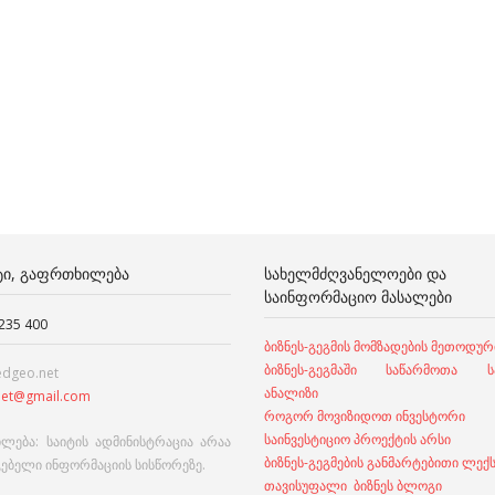
ᲢᲘ, ᲒᲐᲤᲠᲗᲮᲘᲚᲔᲑᲐ
ᲡᲐᲮᲔᲚᲛᲫᲦᲕᲐᲜᲔᲚᲝᲔᲑᲘ ᲓᲐ
ᲡᲐᲘᲜᲤᲝᲠᲛᲐᲪᲘᲝ ᲛᲐᲡᲐᲚᲔᲑᲘ
 235 400
ბიზნეს-გეგმის მომზადების მეთოდურ
ბიზნეს-გეგმაში საწარმოთა სა
edgeo.net
ანალიზი
et@gmail.com
როგორ მოვიზიდოთ ინვესტორი
საინვესტიციო პროექტის არსი
ლება: საიტის ადმინისტრაცია არაა
ბიზნეს-გეგმების განმარტებითი ლექ
გებელი ინფორმაციის სისწორეზე.
თავისუფალი ბიზნეს ბლოგი