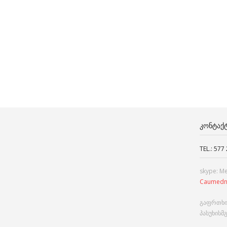
ᲙᲝᲜᲢᲐᲥ
TEL.: 577
skype: M
Caumedn
გაფრთხი
პასუხისმ