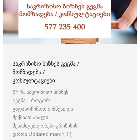
ᲡᲐᲙᲠᲘᲖᲘᲡᲝ ᲑᲘᲖᲜᲔᲡ ᲒᲔᲒᲛᲐ /
ᲛᲝᲛᲖᲐᲓᲔᲑᲐ /
ᲙᲝᲜᲡᲣᲚᲢᲐᲪᲘᲔᲑᲘ
ðŸ“‰ საკრიზისო ბიზნეს
გეგმა – როგორ
გადაარჩინოთ ბიზნესი და
შექმნათ ახალი
შესაძლებლობები კრიზისის
დროს Updated march 14,