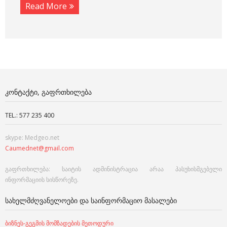
Read More
ᲙᲝᲜᲢᲐᲥᲢᲘ, ᲒᲐᲤᲠᲗᲮᲘᲚᲔᲑᲐ
TEL.: 577 235 400
skype: Medgeo.net
Caumednet@gmail.com
გაფრთხილება: საიტის ადმინისტრაცია არაა პასუხისმგებელი
ინფორმაციის სისწორეზე.
ᲡᲐᲮᲔᲚᲛᲫᲦᲕᲐᲜᲔᲚᲝᲔᲑᲘ ᲓᲐ ᲡᲐᲘᲜᲤᲝᲠᲛᲐᲪᲘᲝ ᲛᲐᲡᲐᲚᲔᲑᲘ
ბიზნეს-გეგმის მომზადების მეთოდური