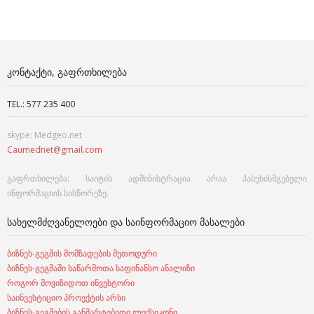
ᲙᲝᲜᲢᲐᲥᲢᲘ, ᲒᲐᲤᲠᲗᲮᲘᲚᲔᲑᲐ
TEL.: 577 235 400
skype: Medgeo.net
Caumednet@gmail.com
გაფრთხილება: საიტის ადმინისტრაცია არაა პასუხისმგებელი
ინფორმაციის სისწორეზე.
ᲡᲐᲮᲔᲚᲛᲫᲦᲕᲐᲜᲔᲚᲝᲔᲑᲘ ᲓᲐ ᲡᲐᲘᲜᲤᲝᲠᲛᲐᲪᲘᲝ ᲛᲐᲡᲐᲚᲔᲑᲘ
ბიზნეს-გეგმის მომზადების მეთოდური
ბიზნეს-გეგმაში საწარმოთა საფინანსო ანალიზი
როგორ მოვიზიდოთ ინვესტორი
საინვესტიციო პროექტის არსი
ბიზნეს-გეგმების განმარტებითი ლექსიკონი