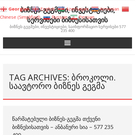
Skip
ბიზნეს-გეგმები, ინვესტიციები,
Georgian
English
Azerbaijani
Armenian
to
Chinese (Simplified)
Russian
Persian
სერვისები ბიზნესისათვის
content
ბიზნეს-გეგმები, ინვესტიციები, საინფორმაციო სერვისები 577
235 400
TAG ARCHIVES: ᲑᲠᲝᲙᲝᲚᲘ.
ᲡᲐᲐᲕᲢᲝᲠᲝ ᲑᲘᲖᲜᲔᲡ ᲒᲔᲒᲛᲐ
ᲬᲐᲠᲛᲐᲢᲔᲑᲣᲚᲘ ᲑᲘᲖᲜᲔᲡ-ᲒᲔᲒᲛᲐ ᲗᲥᲕᲔᲜᲘ
ᲑᲘᲖᲜᲔᲡᲘᲡᲐᲗᲕᲘᲡ – ᲐᲜᲑᲐᲜᲣᲠᲘ ᲡᲘᲐ – 577 235