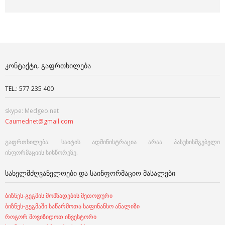
ᲙᲝᲜᲢᲐᲥᲢᲘ, ᲒᲐᲤᲠᲗᲮᲘᲚᲔᲑᲐ
TEL.: 577 235 400
skype: Medgeo.net
Caumednet@gmail.com
გაფრთხილება: საიტის ადმინისტრაცია არაა პასუხისმგებელი
ინფორმაციის სისწორეზე.
ᲡᲐᲮᲔᲚᲛᲫᲦᲕᲐᲜᲔᲚᲝᲔᲑᲘ ᲓᲐ ᲡᲐᲘᲜᲤᲝᲠᲛᲐᲪᲘᲝ ᲛᲐᲡᲐᲚᲔᲑᲘ
ბიზნეს-გეგმის მომზადების მეთოდური
ბიზნეს-გეგმაში საწარმოთა საფინანსო ანალიზი
როგორ მოვიზიდოთ ინვესტორი