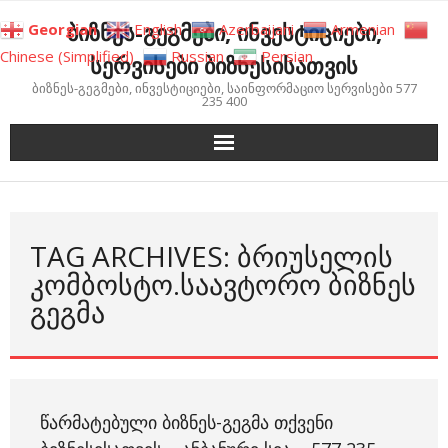
Skip
ბიზნეს-გეგმები, ინვესტიციები,
Georgian
English
Azerbaijani
Armenian
to
Chinese (Simplified)
Russian
Persian
სერვისები ბიზნესისათვის
content
ბიზნეს-გეგმები, ინვესტიციები, საინფორმაციო სერვისები 577
235 400
TAG ARCHIVES: ᲑᲠᲘᲣᲡᲔᲚᲘᲡ
ᲙᲝᲛᲑᲝᲡᲢᲝ.ᲡᲐᲐᲕᲢᲝᲠᲝ ᲑᲘᲖᲜᲔᲡ
ᲒᲔᲒᲛᲐ
ᲬᲐᲠᲛᲐᲢᲔᲑᲣᲚᲘ ᲑᲘᲖᲜᲔᲡ-ᲒᲔᲒᲛᲐ ᲗᲥᲕᲔᲜᲘ