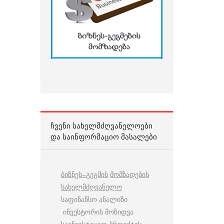
ᲩᲕᲔᲜᲘ ᲡᲐᲮᲔᲚᲛᲫᲦᲕᲐᲜᲔᲚᲝᲔᲑᲘ
ᲓᲐ ᲡᲐᲘᲜᲤᲝᲠᲛᲐᲪᲘᲝ ᲛᲐᲡᲐᲚᲔᲑᲘ
ბიზნეს
–
გეგმის
მომზადების
სახელმძღვანელო
საფინანსო ანალიზი
ინვესტორის მოზიდვა