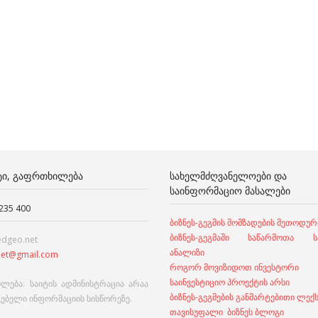
ᲢᲘ, ᲒᲐᲤᲠᲗᲮᲘᲚᲔᲑᲐ
ᲡᲐᲮᲔᲚᲛᲫᲦᲕᲐᲜᲔᲚᲝᲔᲑᲘ ᲓᲐ
ᲡᲐᲘᲜᲤᲝᲠᲛᲐᲪᲘᲝ ᲛᲐᲡᲐᲚᲔᲑᲘ
 235 400
ბიზნეს-გეგმის მომზადების მეთოდურ
ბიზნეს-გეგმაში საწარმოთა სა
edgeo.net
ანალიზი
et@gmail.com
როგორ მოვიზიდოთ ინვესტორი
საინვესტიციო პროექტის არსი
ლება: საიტის ადმინისტრაცია არაა
ბიზნეს-გეგმების განმარტებითი ლექ
გებელი ინფორმაციის სისწორეზე.
თავისუფალი ბიზნეს ბლოგი