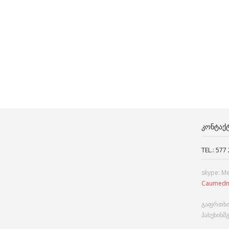
ᲙᲝᲜᲢᲐᲥ
TEL.: 577
skype: M
Caumedn
გაფრთხი
პასუხისმ