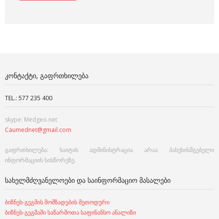
ᲙᲝᲜᲢᲐᲥᲢᲘ, ᲒᲐᲤᲠᲗᲮᲘᲚᲔᲑᲐ
TEL.: 577 235 400
skype: Medgeo.net
Caumednet@gmail.com
გაფრთხილება: საიტის ადმინისტრაცია არაა პასუხისმგებელი
ინფორმაციის სისწორეზე.
ᲡᲐᲮᲔᲚᲛᲫᲦᲕᲐᲜᲔᲚᲝᲔᲑᲘ ᲓᲐ ᲡᲐᲘᲜᲤᲝᲠᲛᲐᲪᲘᲝ ᲛᲐᲡᲐᲚᲔᲑᲘ
ბიზნეს-გეგმის მომზადების მეთოდური
ბიზნეს-გეგმაში საწარმოთა საფინანსო ანალიზი