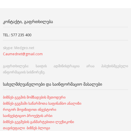
ᲙᲝᲜᲢᲐᲥᲢᲘ, ᲒᲐᲤᲠᲗᲮᲘᲚᲔᲑᲐ
TEL.: 577 235 400
skype: Medgeo.net
Caumednet@gmail.com
გაფრთხილება: საიტის ადმინისტრაცია არაა პასუხისმგებელი
ინფორმაციის სისწორეზე.
ᲡᲐᲮᲔᲚᲛᲫᲦᲕᲐᲜᲔᲚᲝᲔᲑᲘ ᲓᲐ ᲡᲐᲘᲜᲤᲝᲠᲛᲐᲪᲘᲝ ᲛᲐᲡᲐᲚᲔᲑᲘ
ბიზნეს-გეგმის მომზადების მეთოდური
ბიზნეს-გეგმაში საწარმოთა საფინანსო ანალიზი
როგორ მოვიზიდოთ ინვესტორი
საინვესტიციო პროექტის არსი
ბიზნეს-გეგმების განმარტებითი ლექსიკონი
თავისუფალი ბიზნეს ბლოგი