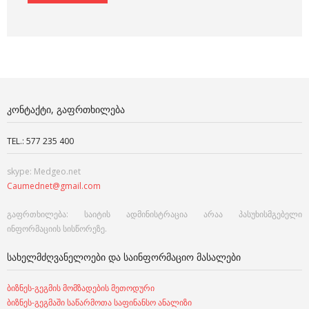
ᲙᲝᲜᲢᲐᲥᲢᲘ, ᲒᲐᲤᲠᲗᲮᲘᲚᲔᲑᲐ
TEL.: 577 235 400
skype: Medgeo.net
Caumednet@gmail.com
გაფრთხილება: საიტის ადმინისტრაცია არაა პასუხისმგებელი
ინფორმაციის სისწორეზე.
ᲡᲐᲮᲔᲚᲛᲫᲦᲕᲐᲜᲔᲚᲝᲔᲑᲘ ᲓᲐ ᲡᲐᲘᲜᲤᲝᲠᲛᲐᲪᲘᲝ ᲛᲐᲡᲐᲚᲔᲑᲘ
ბიზნეს-გეგმის მომზადების მეთოდური
ბიზნეს-გეგმაში საწარმოთა საფინანსო ანალიზი