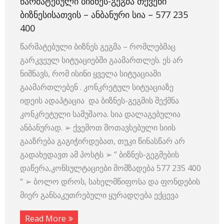
ᲬᲐᲠᲛᲐᲢᲔᲑᲣᲚᲘ ᲑᲘᲖᲜᲔᲡ-ᲒᲔᲒᲛᲐ ᲗᲥᲕᲔᲜᲘ
ᲑᲘᲖᲜᲔᲡᲘᲡᲐᲗᲕᲘᲡ – ᲐᲜᲑᲐᲜᲣᲠᲘ ᲡᲘᲐ – 577 235
400
წარმატებული ბიზნეს გეგმა – რომლებმაც
გარკვეულ სიტუაციებში გაამართლეს. ეს არ
ნიშნავს, რომ ისინი ყველა სიტუაციაში
გაამართლებენ . კონკრეტულ სიტუაციაზე
იდეის ადაპტაცია და ბიზნეს-გეგმის შექმნა
კონკრეტული სამუშაოა. სია დალაგებულია
ანბანურად. ➢ ქვემოთ მოთავსებული სიის
გააზრება გაგიჭირდებათ, თუკი წინასწარ არ
გადახედავთ ამ პოსტს ➢ ” ბიზნეს-გეგმების
დაწერა,კონსულტაციები მომზადება 577 235 400
“ ➢ ბოლო დროს, სახელმწიფოსა და ფონდების
მიერ განსაკუთრებული ყურადღება ექცევა
Read More