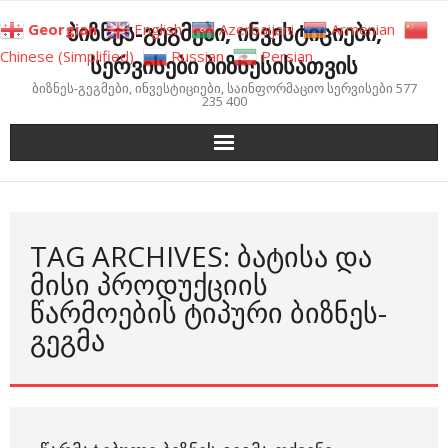
Skip
ბიზნეს-გეგმები, ინვესტიციები,
Georgian
English
Azerbaijani
Armenian
to
Chinese (Simplified)
Russian
Persian
სერვისები ბიზნესისათვის
content
ბიზნეს-გეგმები, ინვესტიციები, საინფორმაციო სერვისები 577
235 400
TAG ARCHIVES: ᲑᲐᲢᲘᲡᲐ ᲓᲐ
ᲛᲘᲡᲘ ᲞᲠᲝᲓᲣᲥᲪᲘᲘᲡ
ᲬᲐᲠᲛᲝᲔᲑᲘᲡ ᲢᲘᲞᲣᲠᲘ ᲑᲘᲖᲜᲔᲡ-
ᲒᲔᲒᲛᲐ