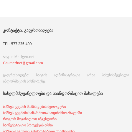
ᲙᲝᲜᲢᲐᲥᲢᲘ, ᲒᲐᲤᲠᲗᲮᲘᲚᲔᲑᲐ
TEL.: 577 235 400
skype: Medgeo.net
Caumednet@gmail.com
გაფრთხილება: საიტის ადმინისტრაცია არაა პასუხისმგებელი
ინფორმაციის სისწორეზე.
ᲡᲐᲮᲔᲚᲛᲫᲦᲕᲐᲜᲔᲚᲝᲔᲑᲘ ᲓᲐ ᲡᲐᲘᲜᲤᲝᲠᲛᲐᲪᲘᲝ ᲛᲐᲡᲐᲚᲔᲑᲘ
ბიზნეს-გეგმის მომზადების მეთოდური
ბიზნეს-გეგმაში საწარმოთა საფინანსო ანალიზი
როგორ მოვიზიდოთ ინვესტორი
საინვესტიციო პროექტის არსი
ბიზნეს-გეგმების განმარტებითი ლექსიკონი