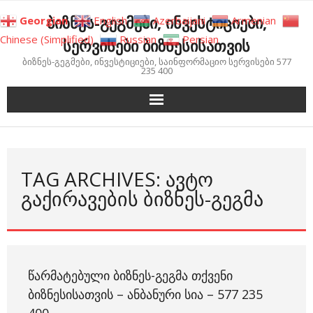
Skip
ბიზნეს-გეგმები, ინვესტიციები,
Georgian
English
Azerbaijani
Armenian
to
Chinese (Simplified)
Russian
Persian
სერვისები ბიზნესისათვის
content
ბიზნეს-გეგმები, ინვესტიციები, საინფორმაციო სერვისები 577
235 400
TAG ARCHIVES: ᲐᲕᲢᲝ
ᲒᲐᲥᲘᲠᲐᲕᲔᲑᲘᲡ ᲑᲘᲖᲜᲔᲡ-ᲒᲔᲒᲛᲐ
ᲬᲐᲠᲛᲐᲢᲔᲑᲣᲚᲘ ᲑᲘᲖᲜᲔᲡ-ᲒᲔᲒᲛᲐ ᲗᲥᲕᲔᲜᲘ
ᲑᲘᲖᲜᲔᲡᲘᲡᲐᲗᲕᲘᲡ – ᲐᲜᲑᲐᲜᲣᲠᲘ ᲡᲘᲐ – 577 235