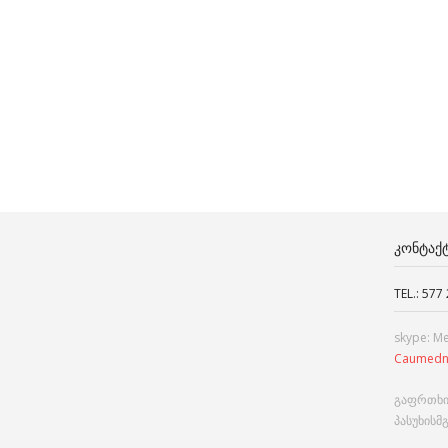
ᲙᲝᲜᲢᲐᲥ
TEL.: 577
skype: M
Caumedn
გაფრთხი
პასუხისმ