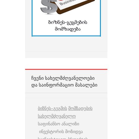
ᲩᲕᲔᲜᲘ ᲡᲐᲮᲔᲚᲛᲫᲦᲕᲐᲜᲔᲚᲝᲔᲑᲘ
ᲓᲐ ᲡᲐᲘᲜᲤᲝᲠᲛᲐᲪᲘᲝ ᲛᲐᲡᲐᲚᲔᲑᲘ
ბიზნეს
–
გეგმის
მომზადების
სახელმძღვანელო
საფინანსო ანალიზი
ინვესტორის მოზიდვა