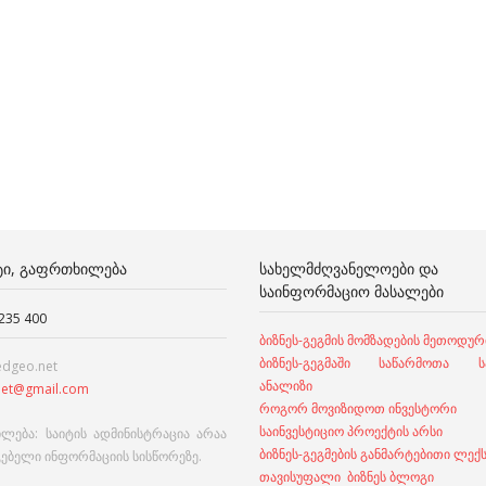
ᲢᲘ, ᲒᲐᲤᲠᲗᲮᲘᲚᲔᲑᲐ
ᲡᲐᲮᲔᲚᲛᲫᲦᲕᲐᲜᲔᲚᲝᲔᲑᲘ ᲓᲐ
ᲡᲐᲘᲜᲤᲝᲠᲛᲐᲪᲘᲝ ᲛᲐᲡᲐᲚᲔᲑᲘ
 235 400
ბიზნეს-გეგმის მომზადების მეთოდურ
ბიზნეს-გეგმაში საწარმოთა სა
edgeo.net
ანალიზი
et@gmail.com
როგორ მოვიზიდოთ ინვესტორი
საინვესტიციო პროექტის არსი
ლება: საიტის ადმინისტრაცია არაა
ბიზნეს-გეგმების განმარტებითი ლექ
გებელი ინფორმაციის სისწორეზე.
თავისუფალი ბიზნეს ბლოგი