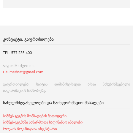
ᲙᲝᲜᲢᲐᲥᲢᲘ, ᲒᲐᲤᲠᲗᲮᲘᲚᲔᲑᲐ
TEL.: 577 235 400
skype: Medgeo.net
Caumednet@gmail.com
გაფრთხილება: საიტის ადმინისტრაცია არაა პასუხისმგებელი
ინფორმაციის სისწორეზე.
ᲡᲐᲮᲔᲚᲛᲫᲦᲕᲐᲜᲔᲚᲝᲔᲑᲘ ᲓᲐ ᲡᲐᲘᲜᲤᲝᲠᲛᲐᲪᲘᲝ ᲛᲐᲡᲐᲚᲔᲑᲘ
ბიზნეს-გეგმის მომზადების მეთოდური
ბიზნეს-გეგმაში საწარმოთა საფინანსო ანალიზი
როგორ მოვიზიდოთ ინვესტორი