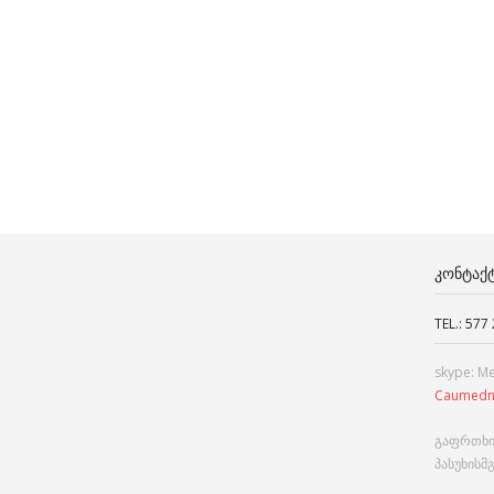
ᲙᲝᲜᲢᲐᲥ
TEL.: 577
skype: M
Caumedn
გაფრთხი
პასუხისმ