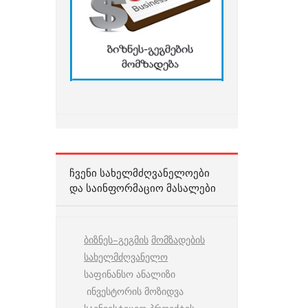
ᲩᲕᲔᲜᲘ ᲡᲐᲮᲔᲚᲛᲫᲦᲕᲐᲜᲔᲚᲝᲔᲑᲘ
ᲓᲐ ᲡᲐᲘᲜᲤᲝᲠᲛᲐᲪᲘᲝ ᲛᲐᲡᲐᲚᲔᲑᲘ
ბიზნეს
–
გეგმის
მომზადების
სახელმძღვანელო
საფინანსო ანალიზი
ინვესტორის მოზიდვა