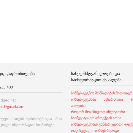
ᲢᲘ, ᲒᲐᲤᲠᲗᲮᲘᲚᲔᲑᲐ
ᲡᲐᲮᲔᲚᲛᲫᲦᲕᲐᲜᲔᲚᲝᲔᲑᲘ ᲓᲐ
ᲡᲐᲘᲜᲤᲝᲠᲛᲐᲪᲘᲝ ᲛᲐᲡᲐᲚᲔᲑᲘ
 235 400
ბიზნეს-გეგმის მომზადების მეთოდურ
ბიზნეს-გეგმაში საწარმოთა სა
edgeo.net
ანალიზი
et@gmail.com
როგორ მოვიზიდოთ ინვესტორი
საინვესტიციო პროექტის არსი
ლება: საიტის ადმინისტრაცია არაა
ბიზნეს-გეგმების განმარტებითი ლექ
გებელი ინფორმაციის სისწორეზე.
თავისუფალი ბიზნეს ბლოგი