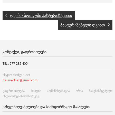
ღვინო ბოთლში პასტერიზაციით
პასტერიზებული ღვინო
ᲙᲝᲜᲢᲐᲥᲢᲘ, ᲒᲐᲤᲠᲗᲮᲘᲚᲔᲑᲐ
TEL.: 577 235 400
skype: Medgeo.net
Caumednet@gmail.com
გაფრთხილება: საიტის ადმინისტრაცია არაა პასუხისმგებელი
ინფორმაციის სისწორეზე.
ᲡᲐᲮᲔᲚᲛᲫᲦᲕᲐᲜᲔᲚᲝᲔᲑᲘ ᲓᲐ ᲡᲐᲘᲜᲤᲝᲠᲛᲐᲪᲘᲝ ᲛᲐᲡᲐᲚᲔᲑᲘ