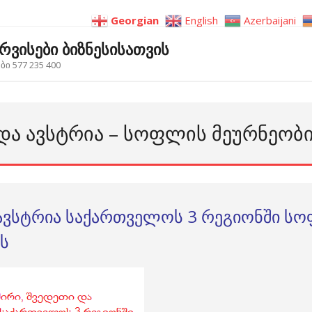
Georgian
English
Azerbaijani
ერვისები ბიზნესისათვის
ი 577 235 400
ᲓᲐ ᲐᲕᲡᲢᲠᲘᲐ – ᲡᲝᲤᲚᲘᲡ ᲛᲔᲣᲠᲜᲔᲝᲑᲘ
 ავსტრია საქართველოს 3 რეგიონში ს
ბს