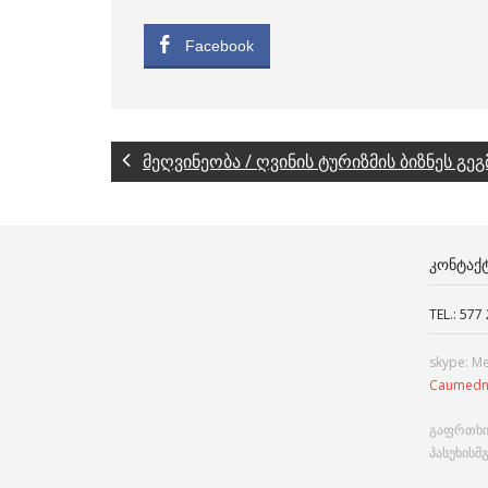
Facebook
მეღვინეობა / ღვინის ტურიზმის ბიზნეს გეგ
ᲙᲝᲜᲢᲐᲥ
TEL.: 577
skype: M
Caumedn
გაფრთხი
პასუხისმ