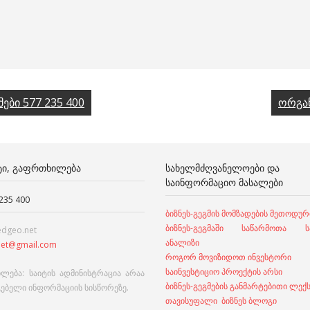
მები 577 235 400
ორგან
ᲢᲘ, ᲒᲐᲤᲠᲗᲮᲘᲚᲔᲑᲐ
ᲡᲐᲮᲔᲚᲛᲫᲦᲕᲐᲜᲔᲚᲝᲔᲑᲘ ᲓᲐ
ᲡᲐᲘᲜᲤᲝᲠᲛᲐᲪᲘᲝ ᲛᲐᲡᲐᲚᲔᲑᲘ
 235 400
ბიზნეს-გეგმის მომზადების მეთოდურ
ბიზნეს-გეგმაში საწარმოთა სა
edgeo.net
ანალიზი
et@gmail.com
როგორ მოვიზიდოთ ინვესტორი
საინვესტიციო პროექტის არსი
ლება: საიტის ადმინისტრაცია არაა
ბიზნეს-გეგმების განმარტებითი ლექ
გებელი ინფორმაციის სისწორეზე.
თავისუფალი ბიზნეს ბლოგი