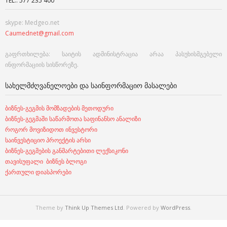
TEL.: 577 235 400
skype: Medgeo.net
Caumednet@gmail.com
გაფრთხილება: საიტის ადმინისტრაცია არაა პასუხისმგებელი
ინფორმაციის სისწორეზე.
ᲡᲐᲮᲔᲚᲛᲫᲦᲕᲐᲜᲔᲚᲝᲔᲑᲘ ᲓᲐ ᲡᲐᲘᲜᲤᲝᲠᲛᲐᲪᲘᲝ ᲛᲐᲡᲐᲚᲔᲑᲘ
ბიზნეს-გეგმის მომზადების მეთოდური
ბიზნეს-გეგმაში საწარმოთა საფინანსო ანალიზი
როგორ მოვიზიდოთ ინვესტორი
საინვესტიციო პროექტის არსი
ბიზნეს-გეგმების განმარტებითი ლექსიკონი
თავისუფალი ბიზნეს ბლოგი
ქართული დიასპორები
Theme by
Think Up Themes Ltd
. Powered by
WordPress
.