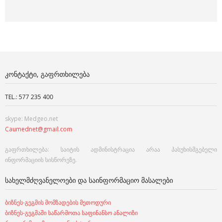
ᲙᲝᲜᲢᲐᲥᲢᲘ, ᲒᲐᲤᲠᲗᲮᲘᲚᲔᲑᲐ
TEL.: 577 235 400
skype: Medgeo.net
Caumednet@gmail.com
გაფრთხილება: საიტის ადმინისტრაცია არაა პასუხისმგებელი
ინფორმაციის სისწორეზე.
ᲡᲐᲮᲔᲚᲛᲫᲦᲕᲐᲜᲔᲚᲝᲔᲑᲘ ᲓᲐ ᲡᲐᲘᲜᲤᲝᲠᲛᲐᲪᲘᲝ ᲛᲐᲡᲐᲚᲔᲑᲘ
ბიზნეს-გეგმის მომზადების მეთოდური
ბიზნეს-გეგმაში საწარმოთა საფინანსო ანალიზი