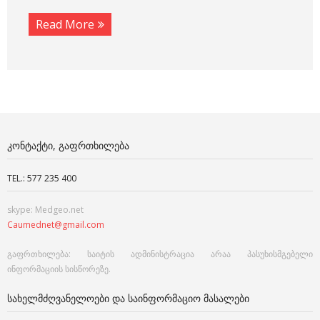
Read More
ᲙᲝᲜᲢᲐᲥᲢᲘ, ᲒᲐᲤᲠᲗᲮᲘᲚᲔᲑᲐ
TEL.: 577 235 400
skype: Medgeo.net
Caumednet@gmail.com
გაფრთხილება: საიტის ადმინისტრაცია არაა პასუხისმგებელი
ინფორმაციის სისწორეზე.
ᲡᲐᲮᲔᲚᲛᲫᲦᲕᲐᲜᲔᲚᲝᲔᲑᲘ ᲓᲐ ᲡᲐᲘᲜᲤᲝᲠᲛᲐᲪᲘᲝ ᲛᲐᲡᲐᲚᲔᲑᲘ