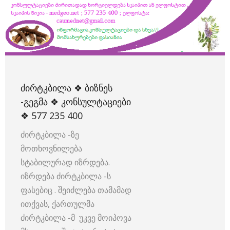
ᲫᲘᲠᲢᲙᲑᲘᲚᲐ ❖ ᲑᲘᲖᲜᲔᲡ
-ᲒᲔᲒᲛᲐ ❖ ᲙᲝᲜᲡᲣᲚᲢᲐᲪᲘᲔᲑᲘ
❖ 577 235 400
ძირტკბილა -ზე
მოთხოვნილება
სტაბილურად იზრდება.
იზრდება ძირტკბილა -ს
ფასებიც . შეიძლება თამამად
ითქვას, ქართულმა
ძირტკბილა -მ უკვე მოიპოვა