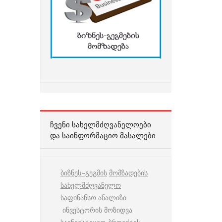
ᲩᲕᲔᲜᲘ ᲡᲐᲮᲔᲚᲛᲫᲦᲕᲐᲜᲔᲚᲝᲔᲑᲘ
ᲓᲐ ᲡᲐᲘᲜᲤᲝᲠᲛᲐᲪᲘᲝ ᲛᲐᲡᲐᲚᲔᲑᲘ
ბიზნეს
–
გეგმის
მომზადების
სახელმძღვანელო
საფინანსო ანალიზი
ინვესტორის მოზიდვა