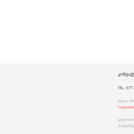
ᲙᲝᲜᲢᲐᲥ
TEL.: 577
skype: M
Caumedn
გაფრთხი
პასუხისმ