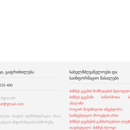
ᲢᲘ, ᲒᲐᲤᲠᲗᲮᲘᲚᲔᲑᲐ
ᲡᲐᲮᲔᲚᲛᲫᲦᲕᲐᲜᲔᲚᲝᲔᲑᲘ ᲓᲐ
ᲡᲐᲘᲜᲤᲝᲠᲛᲐᲪᲘᲝ ᲛᲐᲡᲐᲚᲔᲑᲘ
 235 400
ბიზნეს-გეგმის მომზადების მეთოდურ
ბიზნეს-გეგმაში საწარმოთა სა
edgeo.net
ანალიზი
et@gmail.com
როგორ მოვიზიდოთ ინვესტორი
საინვესტიციო პროექტის არსი
ლება: საიტის ადმინისტრაცია არაა
ბიზნეს-გეგმების განმარტებითი ლექ
გებელი ინფორმაციის სისწორეზე.
თავისუფალი ბიზნეს ბლოგი