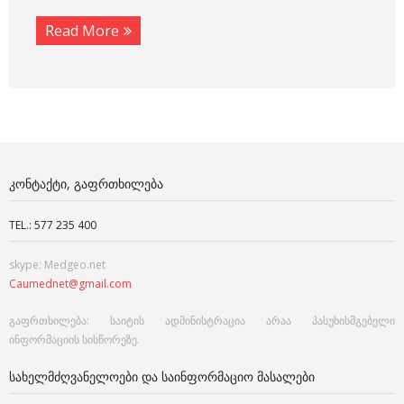
Read More
ᲙᲝᲜᲢᲐᲥᲢᲘ, ᲒᲐᲤᲠᲗᲮᲘᲚᲔᲑᲐ
TEL.: 577 235 400
skype: Medgeo.net
Caumednet@gmail.com
გაფრთხილება: საიტის ადმინისტრაცია არაა პასუხისმგებელი
ინფორმაციის სისწორეზე.
ᲡᲐᲮᲔᲚᲛᲫᲦᲕᲐᲜᲔᲚᲝᲔᲑᲘ ᲓᲐ ᲡᲐᲘᲜᲤᲝᲠᲛᲐᲪᲘᲝ ᲛᲐᲡᲐᲚᲔᲑᲘ