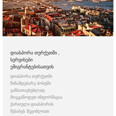
ᲓᲘᲐᲡᲞᲝᲠᲐ ᲗᲣᲠᲥᲔᲗᲨᲘ ,
ᲡᲔᲠᲕᲘᲡᲔᲑᲘ
ᲔᲛᲘᲒᲠᲐᲜᲢᲔᲑᲘᲡᲐᲗᲕᲘᲡ
დიასპორა თურქეთში
წინამდებარე პოსტში
განსათავსებლად,
მოგვაწოდეთ ინფორმაცია
ქართული დიასპორის
შესახებ. შეგიძლიათ