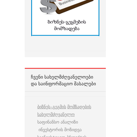
ᲩᲕᲔᲜᲘ ᲡᲐᲮᲔᲚᲛᲫᲦᲕᲐᲜᲔᲚᲝᲔᲑᲘ
ᲓᲐ ᲡᲐᲘᲜᲤᲝᲠᲛᲐᲪᲘᲝ ᲛᲐᲡᲐᲚᲔᲑᲘ
ბიზნეს
–
გეგმის
მომზადების
სახელმძღვანელო
საფინანსო ანალიზი
ინვესტორის მოზიდვა