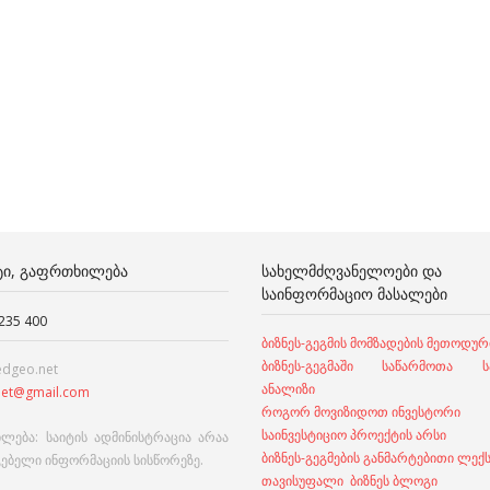
ᲢᲘ, ᲒᲐᲤᲠᲗᲮᲘᲚᲔᲑᲐ
ᲡᲐᲮᲔᲚᲛᲫᲦᲕᲐᲜᲔᲚᲝᲔᲑᲘ ᲓᲐ
ᲡᲐᲘᲜᲤᲝᲠᲛᲐᲪᲘᲝ ᲛᲐᲡᲐᲚᲔᲑᲘ
 235 400
ბიზნეს-გეგმის მომზადების მეთოდურ
ბიზნეს-გეგმაში საწარმოთა სა
edgeo.net
ანალიზი
et@gmail.com
როგორ მოვიზიდოთ ინვესტორი
საინვესტიციო პროექტის არსი
ლება: საიტის ადმინისტრაცია არაა
ბიზნეს-გეგმების განმარტებითი ლექ
გებელი ინფორმაციის სისწორეზე.
თავისუფალი ბიზნეს ბლოგი