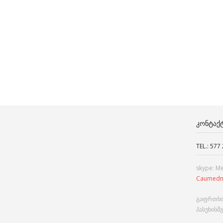
ᲙᲝᲜᲢᲐᲥ
TEL.: 577
skype: M
Caumedn
გაფრთხი
პასუხისმ