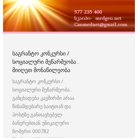
ᲡᲐᲒᲠᲐᲜᲢᲝ ᲙᲝᲜᲙᲣᲠᲡᲘ /
ᲡᲝᲪᲘᲐᲚᲣᲠᲘ ᲛᲔᲬᲐᲠᲛᲔᲝᲑᲐ .
ᲛᲘᲘᲦᲔᲗ ᲛᲝᲜᲐᲬᲘᲚᲔᲝᲑᲐ
საგრანტო კონკურსი /
სოციალური მეწარმეობა .
განცხადება კავშირში არაა
წინამდებარე საიტთან და
პოსტზე განთავსებულ
ბანერებთან. უნიკალური
ნომერი: 000782