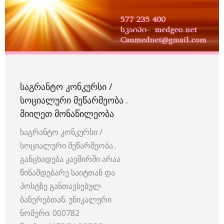
ᲡᲐᲒᲠᲐᲜᲢᲝ ᲙᲝᲜᲙᲣᲠᲡᲘ /
ᲡᲝᲪᲘᲐᲚᲣᲠᲘ ᲛᲔᲬᲐᲠᲛᲔᲝᲑᲐ .
ᲛᲘᲘᲦᲔᲗ ᲛᲝᲜᲐᲬᲘᲚᲔᲝᲑᲐ
საგრანტო კონკურსი /
სოციალური მეწარმეობა .
განცხადება კავშირში არაა
წინამდებარე საიტთან და
პოსტზე განთავსებულ
ბანერებთან. უნიკალური
ნომერი: 000782