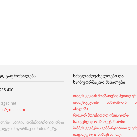
ᲢᲘ, ᲒᲐᲤᲠᲗᲮᲘᲚᲔᲑᲐ
ᲡᲐᲮᲔᲚᲛᲫᲦᲕᲐᲜᲔᲚᲝᲔᲑᲘ ᲓᲐ
ᲡᲐᲘᲜᲤᲝᲠᲛᲐᲪᲘᲝ ᲛᲐᲡᲐᲚᲔᲑᲘ
 235 400
ბიზნეს-გეგმის მომზადების მეთოდურ
ბიზნეს-გეგმაში საწარმოთა სა
edgeo.net
ანალიზი
et@gmail.com
როგორ მოვიზიდოთ ინვესტორი
საინვესტიციო პროექტის არსი
ლება: საიტის ადმინისტრაცია არაა
ბიზნეს-გეგმების განმარტებითი ლექ
გებელი ინფორმაციის სისწორეზე.
თავისუფალი ბიზნეს ბლოგი