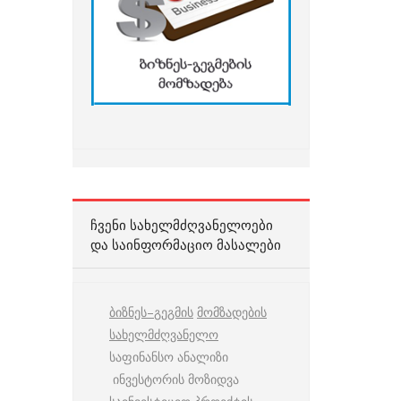
ᲩᲕᲔᲜᲘ ᲡᲐᲮᲔᲚᲛᲫᲦᲕᲐᲜᲔᲚᲝᲔᲑᲘ
ᲓᲐ ᲡᲐᲘᲜᲤᲝᲠᲛᲐᲪᲘᲝ ᲛᲐᲡᲐᲚᲔᲑᲘ
ბიზნეს
–
გეგმის
მომზადების
სახელმძღვანელო
საფინანსო ანალიზი
ინვესტორის მოზიდვა