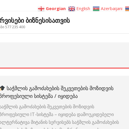
Georgian
English
Azerbaijani
ერვისები ბიზნესისათვის
ი 577 235 400
ᲡᲐᲭᲛᲚᲘᲡ ᲒᲐᲛᲝᲫᲐᲮᲔᲑᲘᲡ ᲨᲔᲙᲕᲔᲗᲔᲑᲘᲡ ᲛᲝᲖᲘᲓᲕᲘᲡ
ᲞᲠᲝᲤᲔᲡᲘᲣᲚᲘ ᲡᲘᲡᲢᲔᲛᲐ / ᲘᲧᲘᲓᲔᲑᲐ
საჭმლის გამოძახების შეკვეთების მოზიდვის
პროფესიული IT-სისტემა – იყიდება დამოუკიდებელი
ალტერნატივა მიტანის სერვისებს საჭმლის გამოძახების