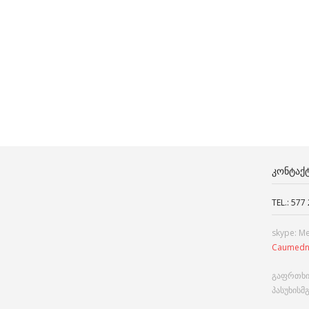
ᲙᲝᲜᲢᲐᲥ
TEL.: 577
skype: M
Caumedn
გაფრთხი
პასუხისმ