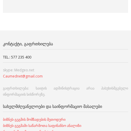
ᲙᲝᲜᲢᲐᲥᲢᲘ, ᲒᲐᲤᲠᲗᲮᲘᲚᲔᲑᲐ
TEL.: 577 235 400
skype: Medgeo.net
Caumednet@gmail.com
გაფრთხილება: საიტის ადმინისტრაცია არაა პასუხისმგებელი
ინფორმაციის სისწორეზე.
ᲡᲐᲮᲔᲚᲛᲫᲦᲕᲐᲜᲔᲚᲝᲔᲑᲘ ᲓᲐ ᲡᲐᲘᲜᲤᲝᲠᲛᲐᲪᲘᲝ ᲛᲐᲡᲐᲚᲔᲑᲘ
ბიზნეს-გეგმის მომზადების მეთოდური
ბიზნეს-გეგმაში საწარმოთა საფინანსო ანალიზი