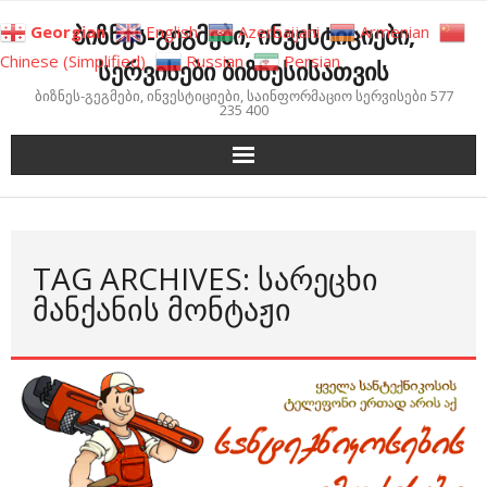
Skip
ბიზნეს-გეგმები, ინვესტიციები,
Georgian
English
Azerbaijani
Armenian
to
Chinese (Simplified)
Russian
Persian
სერვისები ბიზნესისათვის
content
ბიზნეს-გეგმები, ინვესტიციები, საინფორმაციო სერვისები 577
235 400
TAG ARCHIVES: ᲡᲐᲠᲔᲪᲮᲘ
ᲛᲐᲜᲥᲐᲜᲘᲡ ᲛᲝᲜᲢᲐᲟᲘ