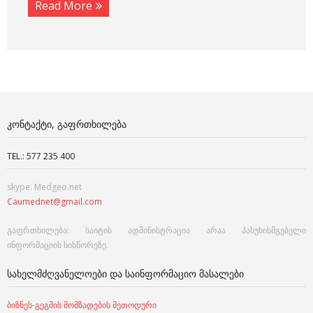
Read More
ᲙᲝᲜᲢᲐᲥᲢᲘ, ᲒᲐᲤᲠᲗᲮᲘᲚᲔᲑᲐ
TEL.: 577 235 400
skype: Medgeo.net
Caumednet@gmail.com
გაფრთხილება: საიტის ადმინისტრაცია არაა პასუხისმგებელი
ინფორმაციის სისწორეზე.
ᲡᲐᲮᲔᲚᲛᲫᲦᲕᲐᲜᲔᲚᲝᲔᲑᲘ ᲓᲐ ᲡᲐᲘᲜᲤᲝᲠᲛᲐᲪᲘᲝ ᲛᲐᲡᲐᲚᲔᲑᲘ
ბიზნეს-გეგმის მომზადების მეთოდური