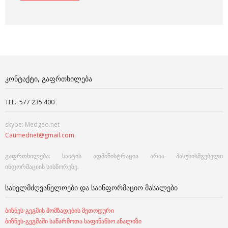
ᲙᲝᲜᲢᲐᲥᲢᲘ, ᲒᲐᲤᲠᲗᲮᲘᲚᲔᲑᲐ
TEL.: 577 235 400
skype: Medgeo.net
Caumednet@gmail.com
გაფრთხილება: საიტის ადმინისტრაცია არაა პასუხისმგებელი
ინფორმაციის სისწორეზე.
ᲡᲐᲮᲔᲚᲛᲫᲦᲕᲐᲜᲔᲚᲝᲔᲑᲘ ᲓᲐ ᲡᲐᲘᲜᲤᲝᲠᲛᲐᲪᲘᲝ ᲛᲐᲡᲐᲚᲔᲑᲘ
ბიზნეს-გეგმის მომზადების მეთოდური
ბიზნეს-გეგმაში საწარმოთა საფინანსო ანალიზი