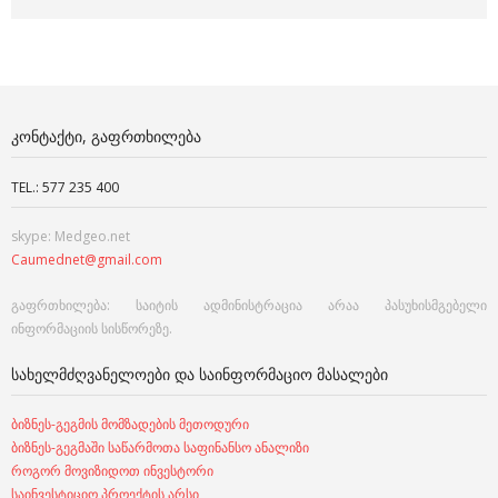
ᲙᲝᲜᲢᲐᲥᲢᲘ, ᲒᲐᲤᲠᲗᲮᲘᲚᲔᲑᲐ
TEL.: 577 235 400
skype: Medgeo.net
Caumednet@gmail.com
გაფრთხილება: საიტის ადმინისტრაცია არაა პასუხისმგებელი
ინფორმაციის სისწორეზე.
ᲡᲐᲮᲔᲚᲛᲫᲦᲕᲐᲜᲔᲚᲝᲔᲑᲘ ᲓᲐ ᲡᲐᲘᲜᲤᲝᲠᲛᲐᲪᲘᲝ ᲛᲐᲡᲐᲚᲔᲑᲘ
ბიზნეს-გეგმის მომზადების მეთოდური
ბიზნეს-გეგმაში საწარმოთა საფინანსო ანალიზი
როგორ მოვიზიდოთ ინვესტორი
საინვესტიციო პროექტის არსი