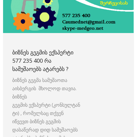
ᲑᲘᲖᲜᲔᲡ ᲒᲔᲒᲛᲘᲡ ᲔᲥᲡᲞᲔᲠᲢᲘ
577 235 400 ᲠᲐ
ᲡᲐᲛᲣᲨᲐᲝᲔᲑᲡ ᲐᲢᲐᲠᲔᲑᲡ ?
ბიზნეს გეგმა სამუშაოთა
აისბერგის მხოლოდ თავია.
ბიზნეს
გეგმის ექსპერტი (კონსულტან
ტი) , რომელსაც თქვენ
იწვევთ ბიზნეს გეგმის
დასაწერად დიდ სამუშაოებს