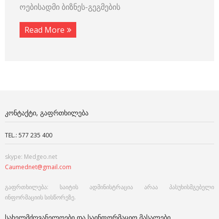
ოებისადმი ბიზნეს-გეგმების
Read More
ᲙᲝᲜᲢᲐᲥᲢᲘ, ᲒᲐᲤᲠᲗᲮᲘᲚᲔᲑᲐ
TEL.: 577 235 400
skype: Medgeo.net
Caumednet@gmail.com
გაფრთხილება: საიტის ადმინისტრაცია არაა პასუხისმგებელი
ინფორმაციის სისწორეზე.
ᲡᲐᲮᲔᲚᲛᲫᲦᲕᲐᲜᲔᲚᲝᲔᲑᲘ ᲓᲐ ᲡᲐᲘᲜᲤᲝᲠᲛᲐᲪᲘᲝ ᲛᲐᲡᲐᲚᲔᲑᲘ