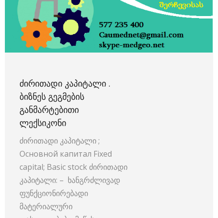
ᲫᲘᲠᲘᲗᲐᲓᲘ ᲙᲐᲞᲘᲢᲐᲚᲘ .
ᲑᲘᲖᲜᲔᲡ ᲒᲔᲒᲛᲔᲑᲘᲡ
ᲒᲐᲜᲛᲐᲠᲢᲔᲑᲘᲗᲘ
ᲚᲔᲥᲡᲘᲙᲝᲜᲘ
ძირითადი კაპიტალი ;
Основной капитал Fixed
capital; Basic stock ძირითადი
კაპიტალი: – ხანგრძლივად
ფუნქციონირებადი
მატერიალური