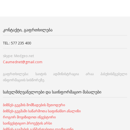
ᲙᲝᲜᲢᲐᲥᲢᲘ, ᲒᲐᲤᲠᲗᲮᲘᲚᲔᲑᲐ
TEL.: 577 235 400
skype: Medgeo.net
Caumednet@gmail.com
გაფრთხილება: საიტის ადმინისტრაცია არაა პასუხისმგებელი
ინფორმაციის სისწორეზე.
ᲡᲐᲮᲔᲚᲛᲫᲦᲕᲐᲜᲔᲚᲝᲔᲑᲘ ᲓᲐ ᲡᲐᲘᲜᲤᲝᲠᲛᲐᲪᲘᲝ ᲛᲐᲡᲐᲚᲔᲑᲘ
ბიზნეს-გეგმის მომზადების მეთოდური
ბიზნეს-გეგმაში საწარმოთა საფინანსო ანალიზი
როგორ მოვიზიდოთ ინვესტორი
საინვესტიციო პროექტის არსი
ბიზნეს-გეგმების განმარტებითი ლექსიკონი