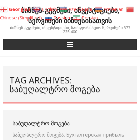
Skip
ბიზნეს-გეგმები, ინვესტიციები,
Georgian
English
Azerbaijani
Armenian
to
Chinese (Simplified)
Russian
Persian
სერვისები ბიზნესისათვის
content
ბიზნეს-გეგმები, ინვესტიციები, საინფორმაციო სერვისები 577
235 400
TAG ARCHIVES:
ᲡᲐᲑᲣᲦᲐᲚᲢᲠᲝ ᲛᲝᲒᲔᲑᲐ
ᲡᲐᲑᲣᲦᲐᲚᲢᲠᲝ ᲛᲝᲒᲔᲑᲐ
საბუღალტრო მოგება, Бухгалтерская прибыль,