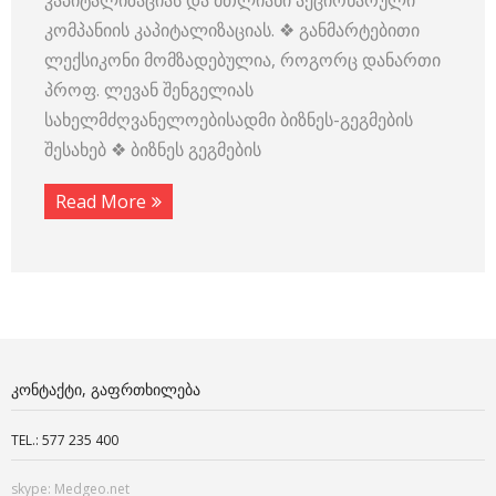
კაპიტალიზაციას და მთლიანი აქციონარული
კომპანიის კაპიტალიზაციას. ❖ განმარტებითი
ლექსიკონი მომზადებულია, როგორც დანართი
პროფ. ლევან შენგელიას
სახელმძღვანელოებისადმი ბიზნეს-გეგმების
შესახებ ❖ ბიზნეს გეგმების
Read More
ᲙᲝᲜᲢᲐᲥᲢᲘ, ᲒᲐᲤᲠᲗᲮᲘᲚᲔᲑᲐ
TEL.: 577 235 400
skype: Medgeo.net